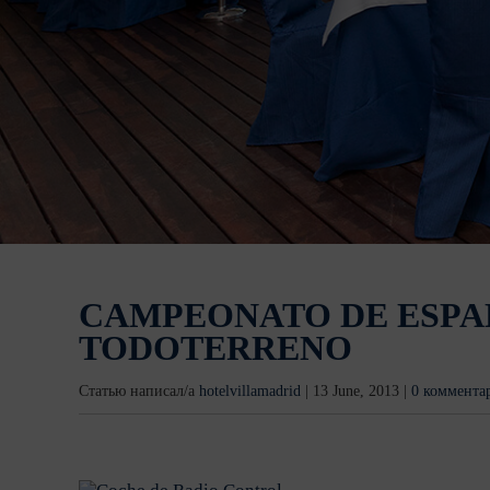
CAMPEONATO DE ESPA
TODOTERRENO
Статью написал/а
hotelvillamadrid
|
13 June, 2013
|
0 коммента