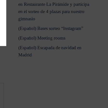
en Restaurante La Pirámide y participa
en el sorteo de 4 plazas para nuestro
gimnasio
(Español) Bases sorteo “Instagram”
(Español) Meeting rooms
(Español) Escapada de navidad en
Madrid