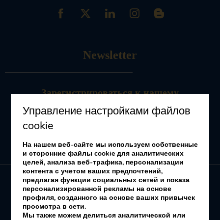
Newsletter
Зарегистрироваться
к нашему
информационному бюллетеню
Управление настройками файлов
Получать предложения и рекламные акции
cookie
На нашем веб-сайте мы используем собственные
и сторонние файлы cookie для аналитических
целей, анализа веб-трафика, персонализации
контента с учетом ваших предпочтений,
предлагая функции социальных сетей и показа
персонализированной рекламы на основе
профиля, созданного на основе ваших привычек
My booking
просмотра в сети.
Мы также можем делиться аналитической или