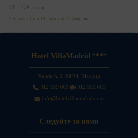
От 77€
за ночь
0 человек from 13 август to 13 февраль
Hotel VillaMadrid ****
Xaudaró, 2
28034
,
Мадрид
912 535 000
912 535 005
info@hotelvillamadrid.com
Следуйте за нами