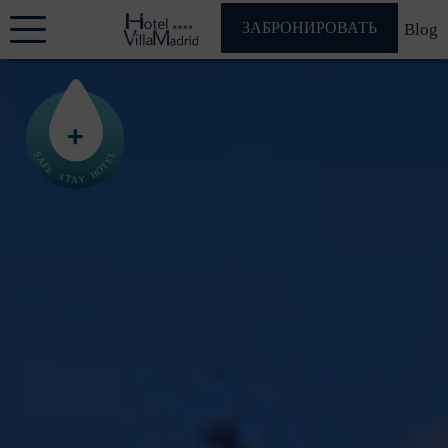
ЗАБРОНИРОВАТЬ
Blog
L
S
A
E
T
F
O
E
H
S
Y
T
A