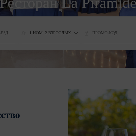
Ресторан La Pirámid
1 НОМ. 2 ВЗРОСЛЫХ
сство
r