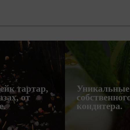
ейк тартар,
Уникальные 
зах, от
собственног
e.
кондитера.