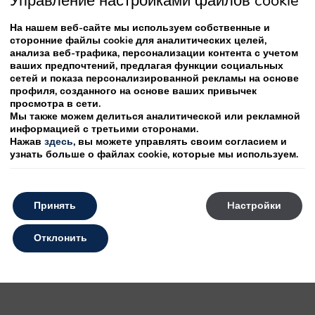
Управление настройками файлов cookie
ng
На нашем веб-сайте мы используем собственные и
сторонние файлы cookie для аналитических целей,
Наши меню
анализа веб-трафика, персонализации контента с учетом
ваших предпочтений, предлагая функции социальных
сетей и показа персонализированной рекламы на основе
профиля, созданного на основе ваших привычек
просмотра в сети.
Мы также можем делиться аналитической или рекламной
информацией с третьими сторонами.
Нажав
здесь
, вы можете управлять своим согласием и
узнать больше о файлах cookie, которые мы используем.
Меню для Первого Причастия
Принять
Hастройки
Отклонить