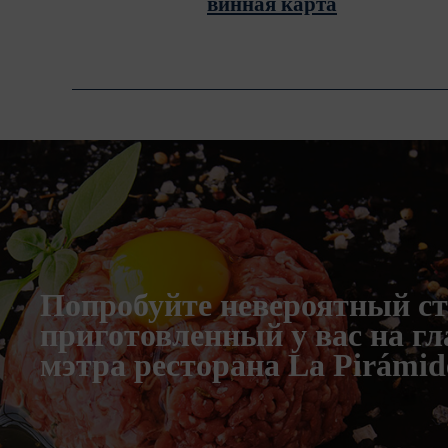
винная карта
Попробуйте невероятный ст
приготовленный у вас на гла
мэтра ресторана La Pirámid