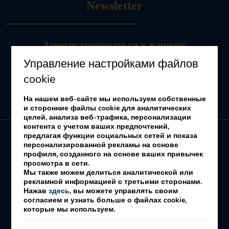
Newsletter
Зарегистрироваться
к нашему
информационному бюллетеню
Управление настройками файлов
Получать предложения и рекламные акции
cookie
На нашем веб-сайте мы используем собственные
и сторонние файлы cookie для аналитических
целей, анализа веб-трафика, персонализации
контента с учетом ваших предпочтений,
предлагая функции социальных сетей и показа
персонализированной рекламы на основе
профиля, созданного на основе ваших привычек
My booking
просмотра в сети.
Мы также можем делиться аналитической или
рекламной информацией с третьими сторонами.
надлежащее уведомление
Политика печенье
Нажав
здесь
, вы можете управлять своим
согласием и узнать больше о файлах cookie,
Политика конфиденциальности
которые мы используем.