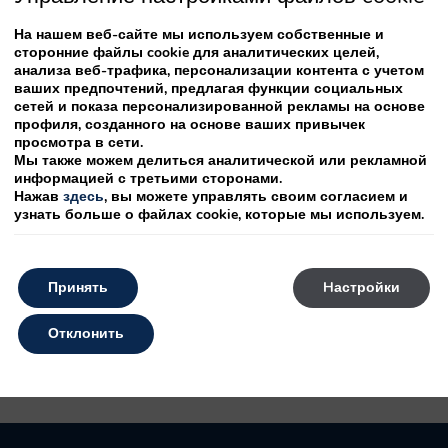
Предложения
На нашем веб-сайте мы используем собственные и
сторонние файлы cookie для аналитических целей,
анализа веб-трафика, персонализации контента с учетом
ваших предпочтений, предлагая функции социальных
сетей и показа персонализированной рекламы на основе
1 НОМ. 2 ВЗРОСЛЫХ
профиля, созданного на основе ваших привычек
просмотра в сети.
Мы также можем делиться аналитической или рекламной
информацией с третьими сторонами.
Нажав
здесь
, вы можете управлять своим согласием и
узнать больше о файлах cookie, которые мы используем.
Принять
Hастройки
одически публикуем предложения. Посещайте нас, чтобы не пропус
Отклонить
r