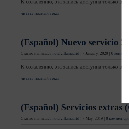
К сожалению, эта запись доступна только в
Ев
читать полный текст
(Español) Nuevo servicio 2
Статью написал/а
hotelvillamadrid
|
7 January, 2020
|
0 коммен
К сожалению, эта запись доступна только в
Ев
читать полный текст
(Español) Servicios extras 
Статью написал/а
hotelvillamadrid
|
7 May, 2019
|
0 комментар