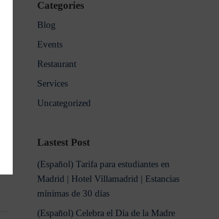
Categories
Blog
Events
Restaurant
Services
Uncategorized
Lastest Post
(Español) Tarifa para estudiantes en
Madrid | Hotel Villamadrid | Estancias
mínimas de 30 días
(Español) Celebra el Día de la Madre