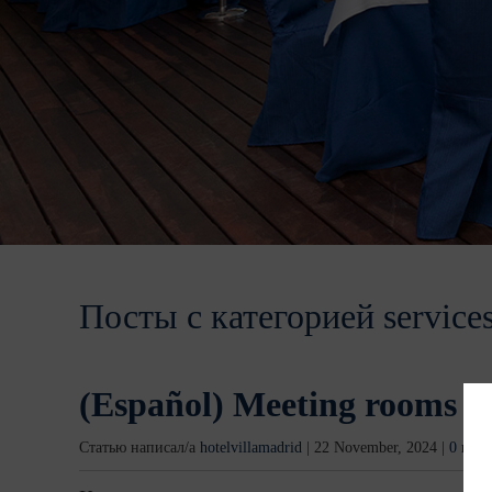
Посты с категорией service
(Español) Meeting rooms
Статью написал/а
hotelvillamadrid
|
22 November, 2024
|
0 ком