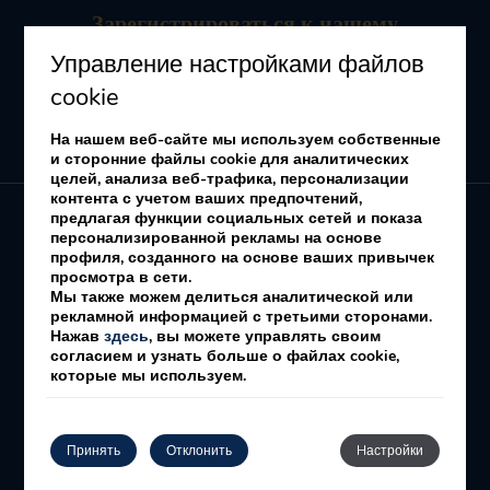
Зарегистрироваться
к нашему
информационному бюллетеню
Управление настройками файлов
Получать предложения и рекламные акции
cookie
На нашем веб-сайте мы используем собственные
и сторонние файлы cookie для аналитических
целей, анализа веб-трафика, персонализации
контента с учетом ваших предпочтений,
предлагая функции социальных сетей и показа
персонализированной рекламы на основе
профиля, созданного на основе ваших привычек
My booking
просмотра в сети.
Мы также можем делиться аналитической или
рекламной информацией с третьими сторонами.
надлежащее уведомление
Политика печенье
Нажав
здесь
, вы можете управлять своим
согласием и узнать больше о файлах cookie,
Политика конфиденциальности
которые мы используем.
Разработано
mirai
Принять
Отклонить
Hастройки