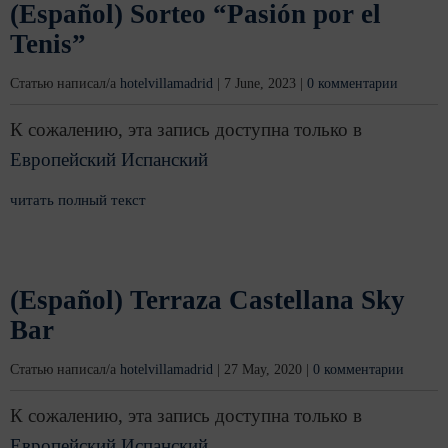
(Español) Sorteo “Pasión por el
Tenis”
Статью написал/а
hotelvillamadrid
|
7 June, 2023
|
0 комментарии
К сожалению, эта запись доступна только в
Европейский Испанский
читать полный текст
(Español) Terraza Castellana Sky
Bar
Статью написал/а
hotelvillamadrid
|
27 May, 2020
|
0 комментарии
К сожалению, эта запись доступна только в
Европейский Испанский