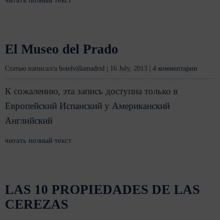
читать полный текст
El Museo del Prado
Статью написал/а
hotelvillamadrid
|
16 July, 2013
|
4 комментарии
К сожалению, эта запись доступна только в
Европейский Испанский
y
Американский
Английский
читать полный текст
LAS 10 PROPIEDADES DE LAS
CEREZAS