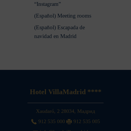
“Instagram”
(Español) Meeting rooms
(Español) Escapada de
navidad en Madrid
Hotel VillaMadrid ****
Xaudaró, 2
28034
,
Мадрид
912 535 000
912 535 005