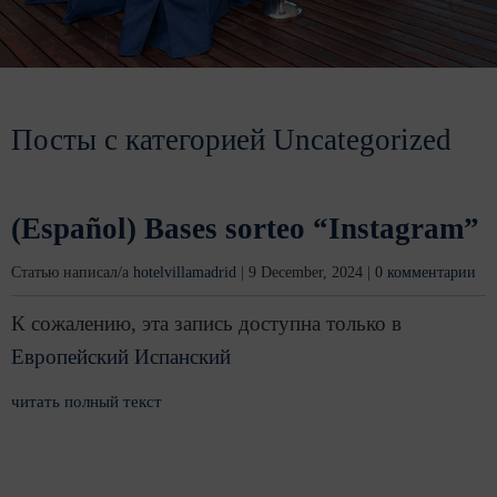
Посты с категорией Uncategorized
(Español) Bases sorteo “Instagram”
Статью написал/а
hotelvillamadrid
|
9 December, 2024
|
0 комментарии
К сожалению, эта запись доступна только в
Европейский Испанский
читать полный текст