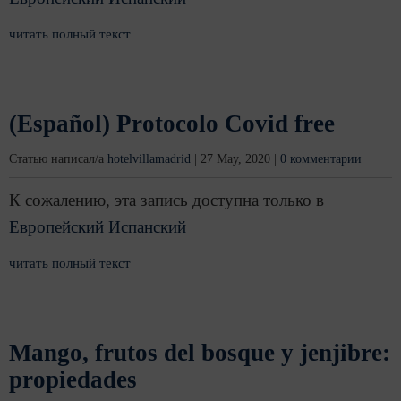
читать полный текст
(Español) Protocolo Covid free
Статью написал/а
hotelvillamadrid
|
27 May, 2020
|
0 комментарии
К сожалению, эта запись доступна только в
Европейский Испанский
читать полный текст
Mango, frutos del bosque y jenjibre:
propiedades