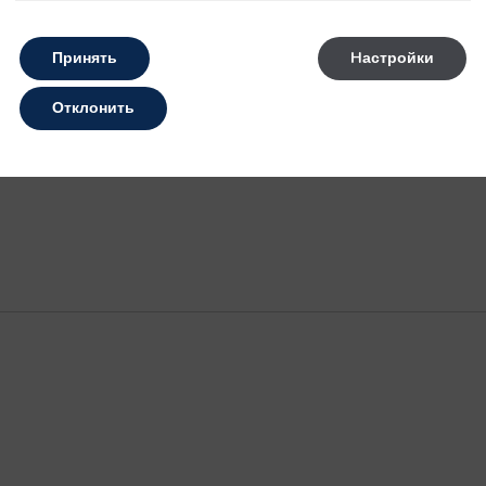
Принять
Hастройки
Отклонить