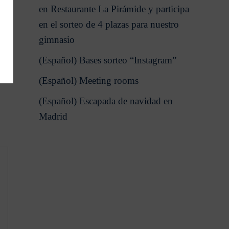
en Restaurante La Pirámide y participa
en el sorteo de 4 plazas para nuestro
gimnasio
(Español) Bases sorteo “Instagram”
(Español) Meeting rooms
(Español) Escapada de navidad en
Madrid