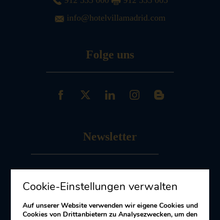
912 535 000
912 535 005
info@hotelvillamadrid.com
Folge uns
Newsletter
Melde dich an
zu unserem Newsletter
Cookie-Einstellungen verwalten
Erhalten Sie Angebote und Aktionen
Auf unserer Website verwenden wir eigene Cookies und
Cookies von Drittanbietern zu Analysezwecken, um den