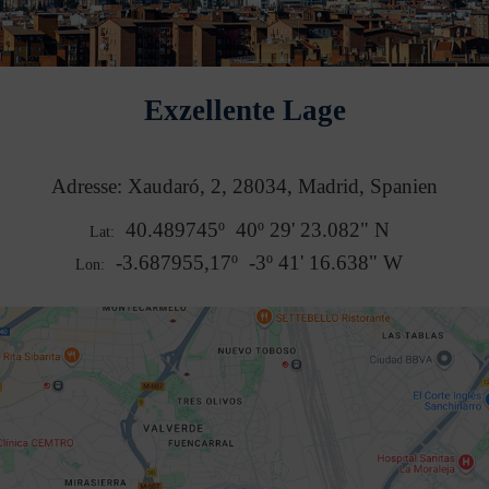
Exzellente Lage
Adresse:
Xaudaró, 2
,
28034
,
Madrid
,
Spanien
40.489745º
40º 29' 23.082" N
Lat:
-3.687955,17º
-3º 41' 16.638" W
Lon: