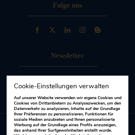
Folge uns
Newsletter
Melde dich an
zu unserem Newsletter
Cookie-Einstellungen verwalten
Erhalten Sie Angebote und Aktionen
Auf unserer Website verwenden wir eigene Cookies und
Cookies von Drittanbietern zu Analysezwecken, um den
Datenverkehr zu analysieren, Inhalte auf der Grundlage
Ihrer Präferenzen zu personalisieren, Funktionen für
soziale Medien anzubieten und Ihnen personalisierte
Werbung auf der Grundlage eines Profils anzuzeigen,
das anhand Ihrer Surfgewohnheiten erstellt wurde.
Meine Buchung