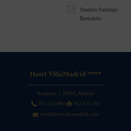
Stadion Santiago
Bernabéu
Hotel VillaMadrid ****
Xaudaró, 2
28034
,
Madrid
912 535 000
912 535 005
info@hotelvillamadrid.com