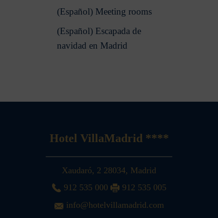
(Español) Meeting rooms
(Español) Escapada de
navidad en Madrid
Hotel VillaMadrid ****
Xaudaró, 2
28034
,
Madrid
912 535 000
912 535 005
info@hotelvillamadrid.com