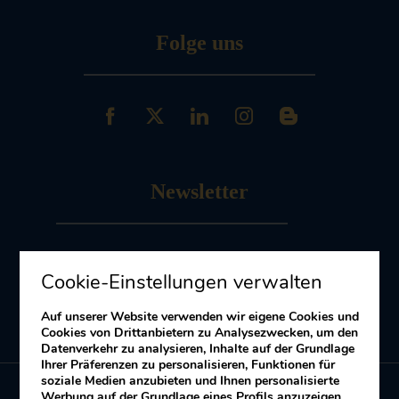
Folge uns
Newsletter
Melde dich an
zu unserem Newsletter
Cookie-Einstellungen verwalten
Erhalten Sie Angebote und Aktionen
Auf unserer Website verwenden wir eigene Cookies und
Cookies von Drittanbietern zu Analysezwecken, um den
Datenverkehr zu analysieren, Inhalte auf der Grundlage
Ihrer Präferenzen zu personalisieren, Funktionen für
soziale Medien anzubieten und Ihnen personalisierte
Werbung auf der Grundlage eines Profils anzuzeigen,