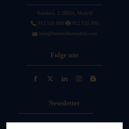
Xaudaró, 2
28034
,
Madrid
912 535 000
912 535 005
info@hotelvillamadrid.com
Folge uns
Newsletter
Melde dich an
zu unserem Newsletter