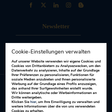
Newsletter
Melde dich an
zu unserem Newsletter
Cookie-Einstellungen verwalten
Erhalten Sie Angebote und Aktionen
Auf unserer Website verwenden wir eigene Cookies und
Cookies von Drittanbietern zu Analysezwecken, um den
Datenverkehr zu analysieren, Inhalte auf der Grundlage
Ihrer Präferenzen zu personalisieren, Funktionen für
soziale Medien anzubieten und Ihnen personalisierte
Werbung auf der Grundlage eines Profils anzuzeigen,
das anhand Ihrer Surfgewohnheiten erstellt wurde.
Meine Buchung
Wir können analytische oder Werbeinformationen an
Dritte weitergeben.
Klicken Sie
hier
, um Ihre Einwilligung zu verwalten und
weitere Informationen über die von uns verwendeten
Allgemeine
Cookies Politik
​Datenschutzerklärung
Cookies zu erhalten.