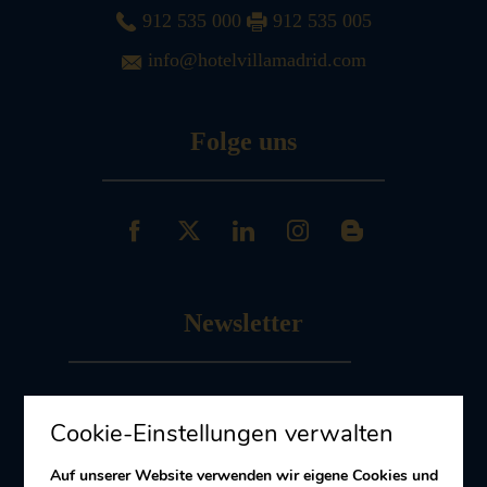
912 535 000
912 535 005
info@hotelvillamadrid.com
Folge uns
Newsletter
Melde dich an
zu unserem Newsletter
Cookie-Einstellungen verwalten
Erhalten Sie Angebote und Aktionen
Auf unserer Website verwenden wir eigene Cookies und