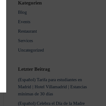
Kategorien
Blog
Events
Restaurant
Services
Uncategorized
Letzter Beitrag
(Español) Tarifa para estudiantes en
Madrid | Hotel Villamadrid | Estancias
mínimas de 30 días
(Español) Celebra el Día de la Madre