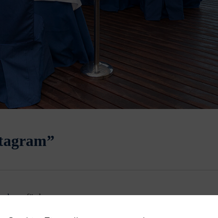
stagram”
sch
verfügbar.