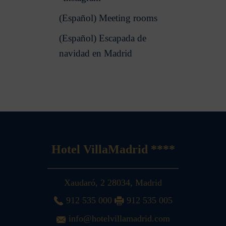
(Español) Meeting rooms
(Español) Escapada de
navidad en Madrid
Hotel VillaMadrid ****
Xaudaró, 2
28034
,
Madrid
912 535 000
912 535 005
info@hotelvillamadrid.com