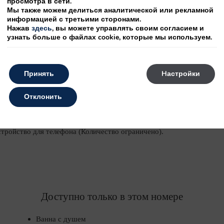
просмотра в сети.
Мы также можем делиться аналитической или рекламной
информацией с третьими сторонами.
Размер двухместная кровать: 180
Нажав
здесь
, вы можете управлять своим согласием и
узнать больше о файлах cookie, которые мы используем.
или 2 кровати 0,90 м. Двойной шкаф. Мини-бар. Кондиционер.
Принять
Hастройки
лосуточное обслуживание номеров. Номер с видом на улицу.
Отклонить
TFT с диагональю 37” или 40”. Спутниковое телевидение.
е. Полный санузел. Фен. Увеличивающее зеркало. Выбор
стройство для телефона (Количество ограничено).
Доступно только в этом номере
Ванна с душем