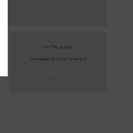
см
От 77€
за ночь
0 человек от 13 до 14 август
Выбрать даты