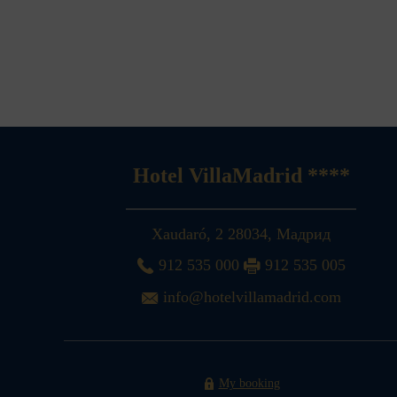
Hotel VillaMadrid ****
Xaudaró, 2
28034
,
Мадрид
912 535 000
912 535 005
info@hotelvillamadrid.com
My booking