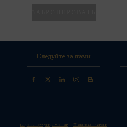
Следуйте за нами
надлежащее уведомление
Политика печенье