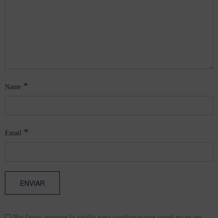
*
Name
*
Email
Por favor, marque la casilla para confirmar que usted no es un