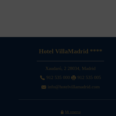
Hotel VillaMadrid ****
Xaudaró, 2
28034
,
Madrid
912 535 000
912 535 005
info@hotelvillamadrid.com
Mi reserva