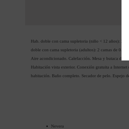
Hab. doble con cama supletoria (niño < 12 años): 3 c
doble con cama supletoria (adultos): 2 camas de 0.9
Aire acondicionado. Calefacción. Mesa y butaca de lect
Habitación vista exterior. Conexión gratuita a Internet
habitación. Baño completo. Secador de pelo. Espejo 
Nevera