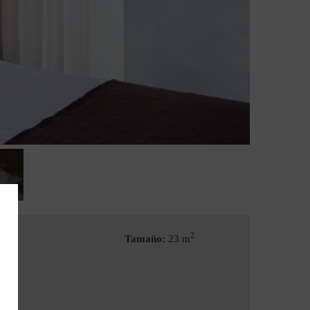
2
Tamaño:
23 m