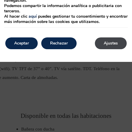
navegación.
Podemos compartir la información analítica o publicitaria con
terceros.
Tamaño de la cama de matrimonio: 
Al hacer clic
aquí
puedes gestionar tu consentimiento y encontrar
más información sobre las cookies que utilizamos.
amas de 0,90 cm. Ocupada por 2 adultos y un niño. Habitación
Aceptar
Rechazar
Ajustes
0 cm y una cama de 0.80 Camas de 0.90m. Doble armario. Minibar.
ura. Caja fuerte. Servicio de habitaciones 24 hrs. Lavandería.
 (wifi). TV TFT de 37” o 40”. TV vía satélite. TDT. Teléfono en la
de aumento. Carta de almohadas.
Disponible en todas las habitaciones
Bañera con ducha