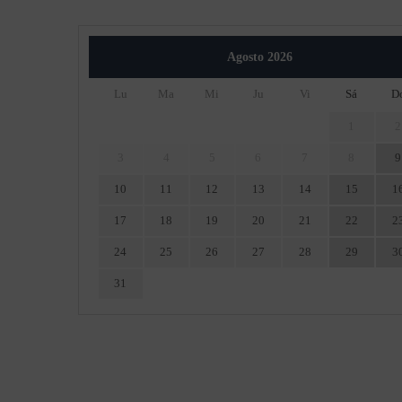
Agosto
2026
Lu
Ma
Mi
Ju
Vi
Sá
D
1
2
3
4
5
6
7
8
9
10
11
12
13
14
15
1
17
18
19
20
21
22
2
24
25
26
27
28
29
3
31