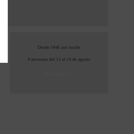
90cm
Desde 104€
por noche
0 personas del 13 al 14 de agosto
Elegir fechas